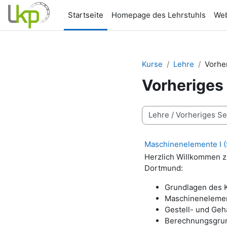
Zum Hauptinhalt
Startseite
Homepage des Lehrstuhls
Web
Kurse
Lehre
Vorhe
Vorheriges
Kursbereiche
Maschinenelemente I 
Herzlich Willkommen 
Dortmund:
Grundlagen des 
Maschinenelemen
Gestell- und Geh
Berechnungsgru