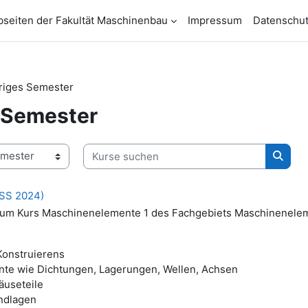
seiten der Fakultät Maschinenbau
Impressum
Datenschu
riges Semester
 Semester
Kurse suchen
Kurse
(SS 2024)
zum Kurs Maschinenelemente 1 des Fachgebiets Maschinenele
Konstruierens
te wie Dichtungen, Lagerungen, Wellen, Achsen
äuseteile
ndlagen